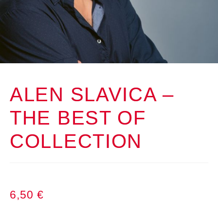
ALEN SLAVICA –
THE BEST OF
COLLECTION
6,50
€