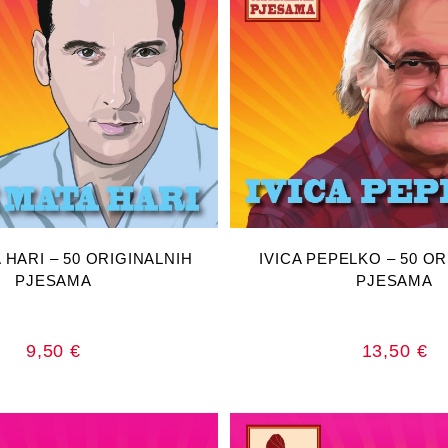
AJ U KOŠARICU
DODAJ U KOŠA
 HARI – 50 ORIGINALNIH
IVICA PEPELKO – 50 O
PJESAMA
PJESAMA
9,50
€
13,50
€