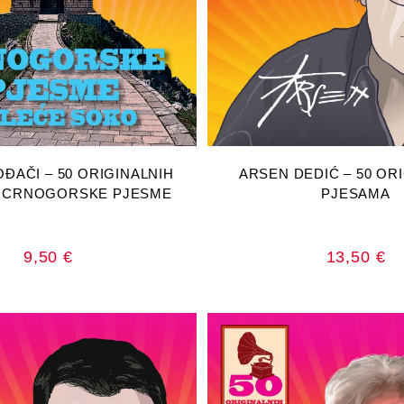
AJ U KOŠARICU
DODAJ U KOŠA
OĐAČI – 50 ORIGINALNIH
ARSEN DEDIĆ – 50 OR
, CRNOGORSKE PJESME
PJESAMA
9,50
€
13,50
€