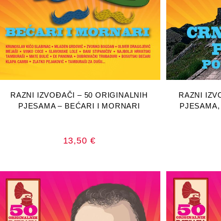
DODAJ U KOŠARICU
DOD
RAZNI IZVOĐAČI – 50 ORIGINALNIH
RAZNI IZV
PJESAMA – BEĆARI I MORNARI
PJESAMA
13,50
€