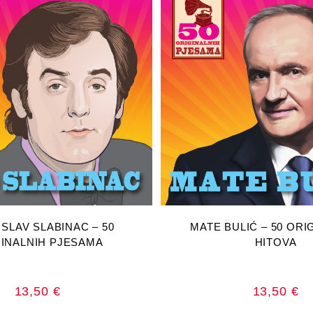
AJ U KOŠARICU
DODAJ U KOŠA
SLAV SLABINAC – 50
MATE BULIĆ – 50 ORI
INALNIH PJESAMA
HITOVA
13,50
€
13,50
€