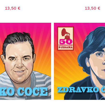
13,50
€
13,50
€
AJ U KOŠARICU
DODAJ U KOŠA