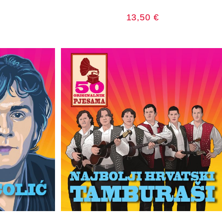
13,50
€
RICU
DODAJ U KOŠARICU