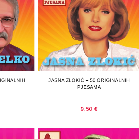
RICU
DODAJ U KOŠARICU
RIGINALNIH
JASNA ZLOKIĆ – 50 ORIGINALNIH
PJESAMA
9,50
€