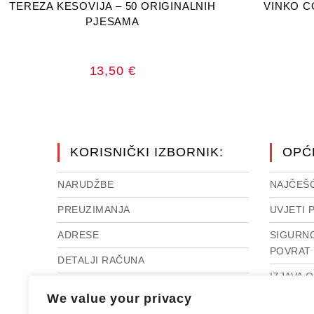
TEREZA KESOVIJA – 50 ORIGINALNIH
VINKO C
PJESAMA
13,50
€
KORISNIČKI IZBORNIK:
OPĆ
NARUDŽBE
NAJČEŠĆ
PREUZIMANJA
UVJETI 
ADRESE
SIGURNO
POVRAT 
DETALJI RAČUNA
IZJAVA 
RASKID UGOVORA
We value your privacy
IMPRES
IZGUBLJENA LOZINKA