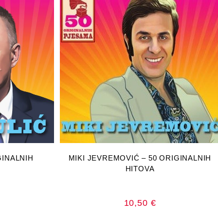
RICU
DODAJ U KOŠARICU
GINALNIH
MIKI JEVREMOVIĆ – 50 ORIGINALNIH
HITOVA
10,50
€