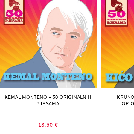
DODAJ U KOŠARICU
DOD
KEMAL MONTENO – 50 ORIGINALNIH
KRUNO
PJESAMA
ORIG
13,50
€