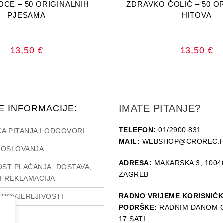
OCE – 50 ORIGINALNIH
ZDRAVKO ČOLIĆ – 50 O
PJESAMA
HITOVA
13,50
€
13,50
€
IMATE PITANJE?
E INFORMACIJE:
TELEFON:
01/2900 831
A PITANJA I ODGOVORI
MAIL:
WEBSHOP@CROREC.
POSLOVANJA
ADRESA:
MAKARSKA 3, 1004
ST PLAĆANJA, DOSTAVA,
ZAGREB
I REKLAMACIJA
RADNO VRIJEME KORISNIČ
O POVJERLJIVOSTI
PODRŠKE:
RADNIM DANOM O
SUM
17 SATI