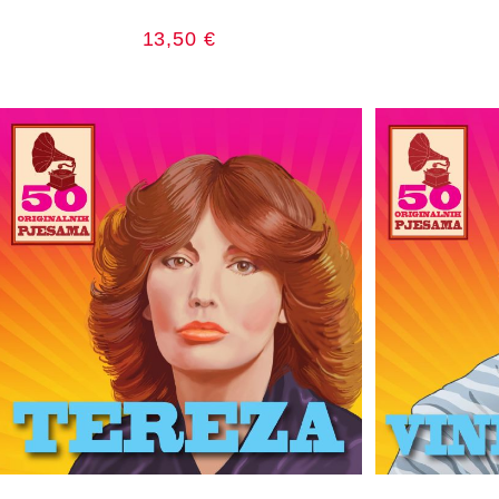
13,50
€
DODAJ U KOŠARICU
DOD