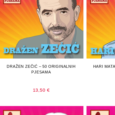
DODAJ U KOŠARICU
DOD
DRAŽEN ZEČIĆ – 50 ORIGINALNIH
HARI MATA
PJESAMA
13,50
€