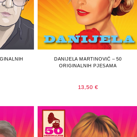
RICU
DODAJ U KOŠARICU
IGINALNIH
DANIJELA MARTINOVIĆ – 50
ORIGINALNIH PJESAMA
13,50
€