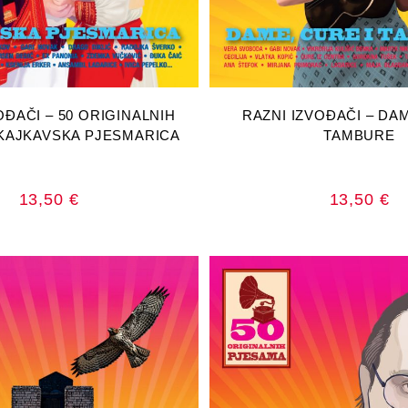
AJ U KOŠARICU
DODAJ U KOŠA
OĐAČI – 50 ORIGINALNIH
RAZNI IZVOĐAČI – DA
KAJKAVSKA PJESMARICA
TAMBURE
13,50
€
13,50
€