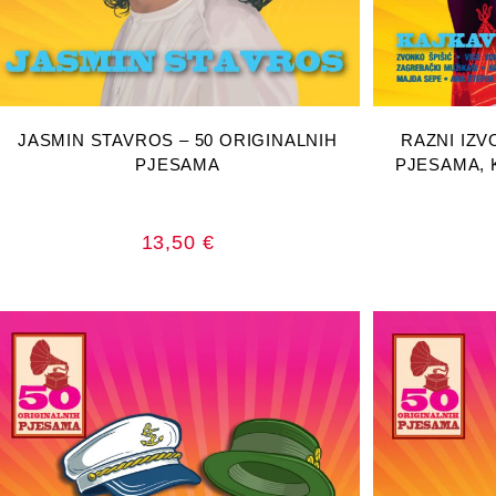
DODAJ U KOŠARICU
DOD
JASMIN STAVROS – 50 ORIGINALNIH
RAZNI IZV
PJESAMA
PJESAMA, 
13,50
€