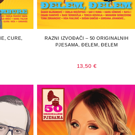
RICU
DODAJ U KOŠARICU
ME, CURE,
RAZNI IZVOĐAČI – 50 ORIGINALNIH
PJESAMA, ĐELEM, ĐELEM
13,50
€