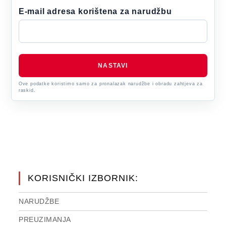
E-mail adresa korištena za narudžbu
NASTAVI
Ove podatke koristimo samo za pronalazak narudžbe i obradu zahtjeva za
raskid.
KORISNIČKI IZBORNIK:
NARUDŽBE
PREUZIMANJA