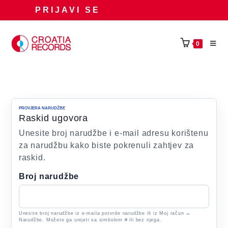
Preskoči
PRIJAVI SE
na
sadržaj
0
PROVJERA NARUDŽBE
Raskid ugovora
Unesite broj narudžbe i e-mail adresu korištenu
za narudžbu kako biste pokrenuli zahtjev za
raskid.
Broj narudžbe
Unesite broj narudžbe iz e-maila potvrde narudžbe ili iz Moj račun →
Narudžbe. Možete ga unijeti sa simbolom # ili bez njega.