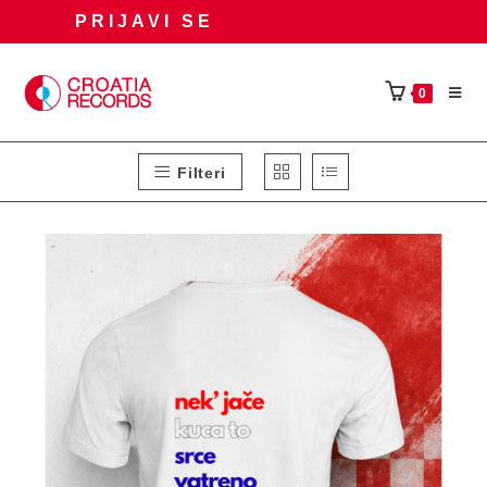
Preskoči
PRIJAVI SE
na
sadržaj
0
Filteri