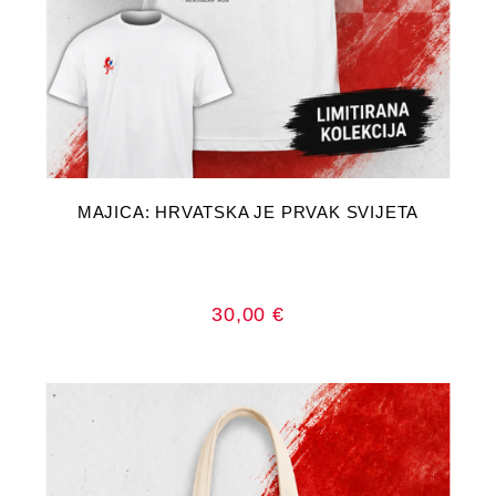
Ovaj
ODABERI OPCIJE
proizvod
MAJICA: HRVATSKA JE PRVAK SVIJETA
ima
više
varijanti.
Opcije
se
mogu
odabrati
30,00
€
na
stranici
proizvoda