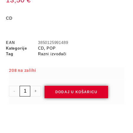
13,50
€
CD
EAN
3850125991489
Kategorije
CD
,
POP
Tag
Razni izvođači
208 na zalihi
-
+
DODAJ U KOŠARICU