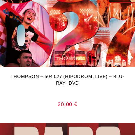
DODAJ U KOŠARICU
THOMPSON – 504 027 (HIPODROM, LIVE) – BLU-
RAY+DVD
20,00
€