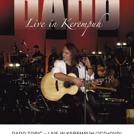
DODAJ U KOŠARICU
DADO TOPIĆ – LIVE IN KEREMPUH (2CD+DVD)