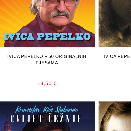
DODAJ U KOŠARICU
DOD
IVICA PEPELKO – 50 ORIGINALNIH
IVICA PEP
PJESAMA
13,50
€