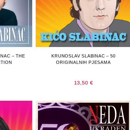
RICU
DODAJ U KOŠARICU
NAC – THE
KRUNOSLAV SLABINAC – 50
CTION
ORIGINALNIH PJESAMA
13,50
€