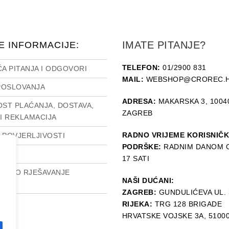
IMATE PITANJE?
E INFORMACIJE:
TELEFON:
01/2900 831
A PITANJA I ODGOVORI
MAIL:
WEBSHOP@CROREC.
POSLOVANJA
ADRESA:
MAKARSKA 3, 1004
ST PLAĆANJA, DOSTAVA,
ZAGREB
I REKLAMACIJA
RADNO VRIJEME KORISNIČ
O POVJERLJIVOSTI
PODRŠKE:
RADNIM DANOM O
SUM
17 SATI
ETSKO RJEŠAVANJE
NAŠI DUĆANI:
A
ZAGREB:
GUNDULIĆEVA UL. 
RIJEKA:
TRG 128 BRIGADE
HRVATSKE VOJSKE 3A, 5100