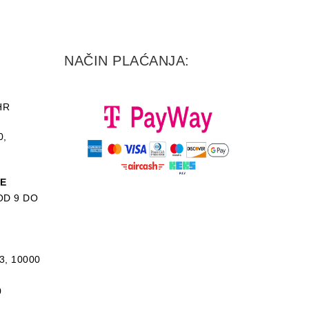
NAČIN PLAĆANJA:
HR
0,
KE
D 9 DO
3, 10000
0