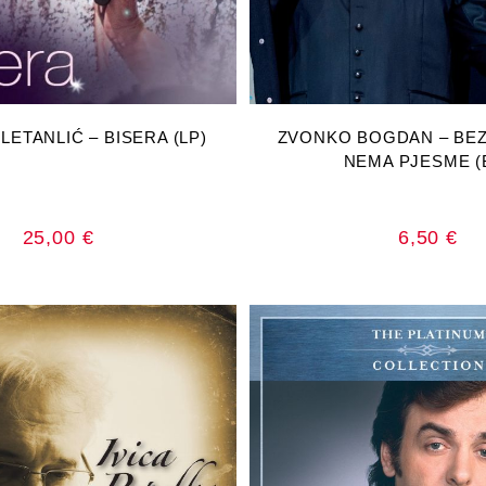
AJ U KOŠARICU
DODAJ U KOŠA
LETANLIĆ – BISERA (LP)
ZVONKO BOGDAN – BE
NEMA PJESME (
25,00
€
6,50
€