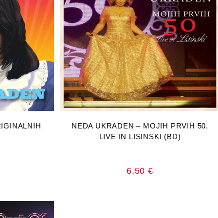
RICU
DODAJ U KOŠARICU
IGINALNIH
NEDA UKRADEN – MOJIH PRVIH 50,
LIVE IN LISINSKI (BD)
6,50
€