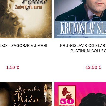
AJ U KOŠARICU
DODAJ U KOŠA
ELKO – ZAGORJE VU MENI
KRUNOSLAV KIĆO SLABI
PLATINUM COLLE
1,50
€
13,50
€