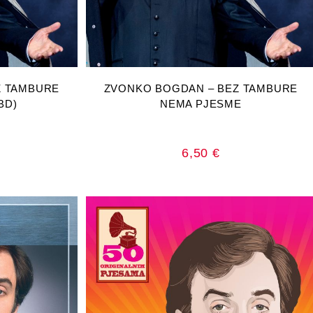
RICU
DODAJ U KOŠARICU
Z TAMBURE
ZVONKO BOGDAN – BEZ TAMBURE
BD)
NEMA PJESME
6,50
€