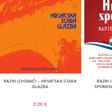
DODAJ U KOŠARICU
DOD
RAZNI IZVOĐAČI – HRVATSKA STARA
RAZNI 
GLAZBA
SPOMENA
2,00
€