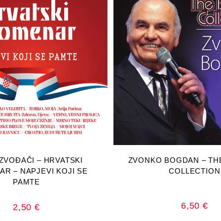
AJ U KOŠARICU
DODAJ U KOŠA
IZVOĐAČI – HRVATSKI
ZVONKO BOGDAN – TH
R – NAPJEVI KOJI SE
COLLECTION
PAMTE
6,50
€
2,50
€