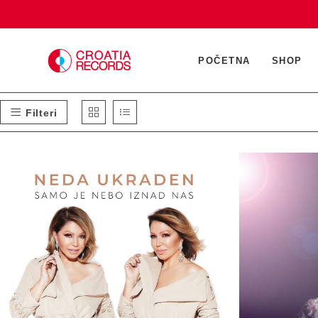
Preskoči
na
sadržaj
POČETNA
SHOP
Filteri