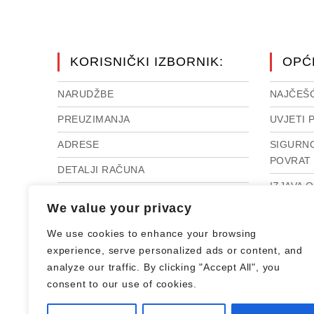
KORISNIČKI IZBORNIK:
OPĆ
NARUDŽBE
NAJČEŠĆ
PREUZIMANJA
UVJETI 
ADRESE
SIGURNO
POVRAT 
DETALJI RAČUNA
IZJAVA 
RASKID UGOVORA
We value your privacy
IMPRES
IZGUBLJENA LOZINKA
We use cookies to enhance your browsing
INTERN
experience, serve personalized ads or content, and
SPOROV
analyze our traffic. By clicking "Accept All", you
consent to our use of cookies.