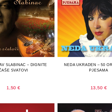
AJ U KOŠARICU
DODAJ U KOŠA
V SLABINAC – DIGNITE
NEDA UKRADEN – 50 OR
ČAŠE SVATOVI
PJESAMA
1,50
€
13,50
€