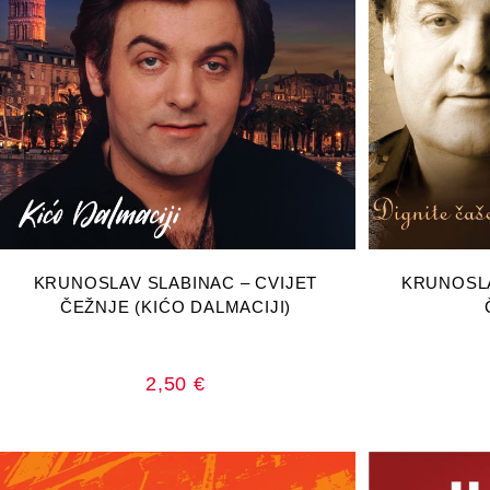
DODAJ U KOŠARICU
DOD
KRUNOSLAV SLABINAC – CVIJET
KRUNOSLA
ČEŽNJE (KIĆO DALMACIJI)
2,50
€