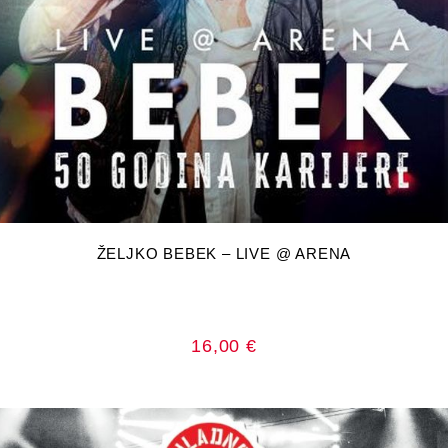
DODAJ U KOŠARICU
ŽELJKO BEBEK – LIVE @ ARENA
16,00
€