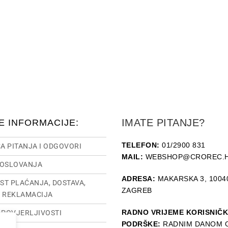
IMATE PITANJE?
E INFORMACIJE:
TELEFON:
01/2900 831
A PITANJA I ODGOVORI
MAIL:
WEBSHOP@CROREC.
POSLOVANJA
ADRESA:
MAKARSKA 3, 1004
ST PLAĆANJA, DOSTAVA,
ZAGREB
I REKLAMACIJA
RADNO VRIJEME KORISNIČ
O POVJERLJIVOSTI
PODRŠKE:
RADNIM DANOM O