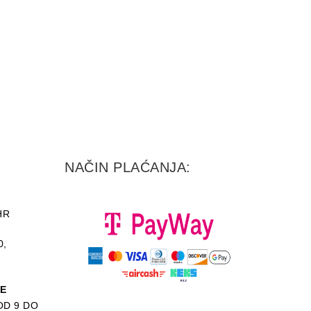
NAČIN PLAĆANJA:
HR
0,
KE
D 9 DO