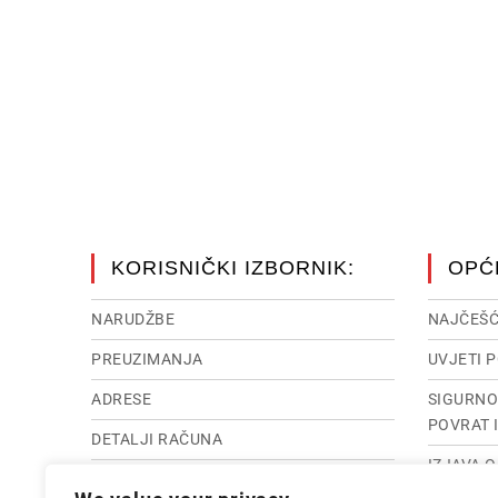
KORISNIČKI IZBORNIK:
OPĆ
NARUDŽBE
NAJČEŠĆ
PREUZIMANJA
UVJETI 
ADRESE
SIGURNO
POVRAT 
DETALJI RAČUNA
IZJAVA 
RASKID UGOVORA