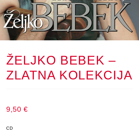
ŽELJKO BEBEK –
ZLATNA KOLEKCIJA
9,50
€
CD