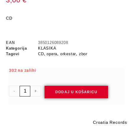
3,00
€
CD
EAN
3850126089208
Kategorija
KLASIKA
Tagovi
CD
,
opera
,
orkestar
,
zbor
302 na zalihi
-
+
DODAJ U KOŠARICU
Croatia Records