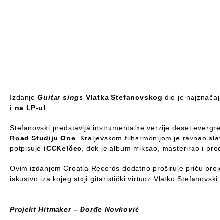
Izdanje
Guitar sings
Vlatka Stefanovskog
dio je najznača
i na LP-u!
Stefanovski predstavlja instrumentalne verzije deset everg
Road Studiju One
. Kraljevskom filharmonijom je ravnao sl
potpisuje
iCCKelčec
, dok je album miksao, masterirao i pr
Ovim izdanjem Croatia Records dodatno proširuje priču pro
iskustvo iza kojeg stoji gitaristički virtuoz Vlatko Stefanovski.
Projekt Hitmaker – Đorđe Novković