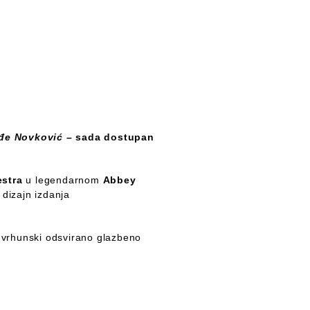
rđe Novković –
sada dostupan
estra
u legendarnom
Abbey
i dizajn izdanja
i vrhunski odsvirano glazbeno