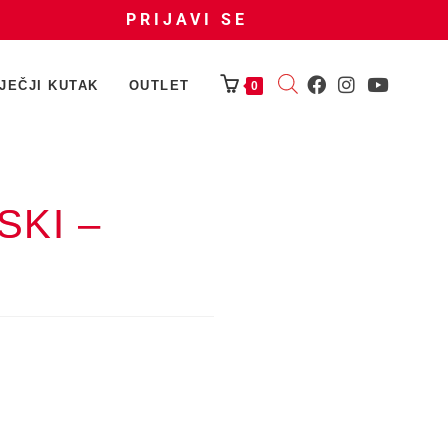
PRIJAVI SE
JEČJI KUTAK
OUTLET
0
KI –