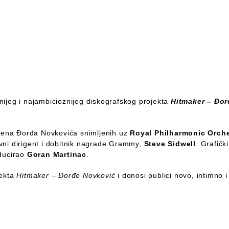
jnijeg i najambicioznijeg diskografskog projekta
Hitmaker – Đo
reena Đorđa Novkovića snimljenih uz
Royal Philharmonic Orch
avni dirigent i dobitnik nagrade Grammy,
Steve Sidwell
. Grafičk
oducirao
Goran Martinac
.
jekta
Hitmaker – Đorđe Novković
i donosi publici novo, intimno 