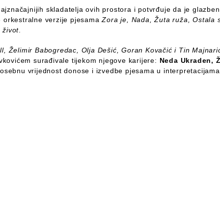
jznačajnijih skladatelja ovih prostora i potvrđuje da je glazb
e orkestralne verzije pjesama
Zora je, Nada, Žuta ruža, Ostala s
 život
.
l, Želimir Babogredac, Olja Dešić, Goran Kovačić i Tin Majnar
kovićem surađivale tijekom njegove karijere:
Neda Ukraden, Ž
Posebnu vrijednost donose i izvedbe pjesama u interpretacijam