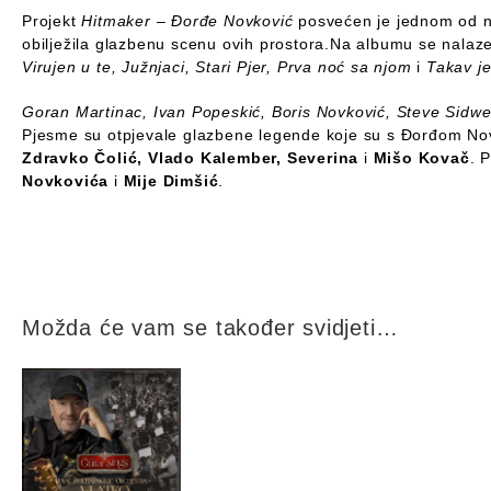
Projekt
Hitmaker – Đorđe Novković
posvećen je jednom od na
obilježila glazbenu scenu ovih prostora.Na albumu se nalaz
Virujen u te, Južnjaci, Stari Pjer, Prva noć sa njom
i
Takav je
Goran Martinac, Ivan Popeskić, Boris Novković, Steve Sidwel
Pjesme su otpjevale glazbene legende koje su s Đorđom Nov
Zdravko Čolić, Vlado Kalember, Severina
i
Mišo Kovač
. 
Novkovića
i
Mije Dimšić
.
Možda će vam se također svidjeti…