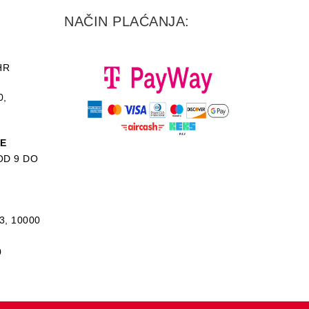
NAČIN PLAĆANJA:
HR
0,
KE
D 9 DO
3, 10000
0