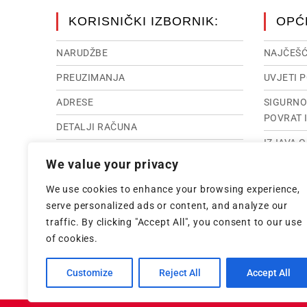
KORISNIČKI IZBORNIK:
OPĆ
NARUDŽBE
NAJČEŠĆ
PREUZIMANJA
UVJETI 
ADRESE
SIGURNO
POVRAT 
DETALJI RAČUNA
IZJAVA 
RASKID UGOVORA
We value your privacy
IMPRES
IZGUBLJENA LOZINKA
We use cookies to enhance your browsing experience,
INTERNE
serve personalized ads or content, and analyze our
traffic. By clicking "Accept All", you consent to our use
of cookies.
Customize
Reject All
Accept All