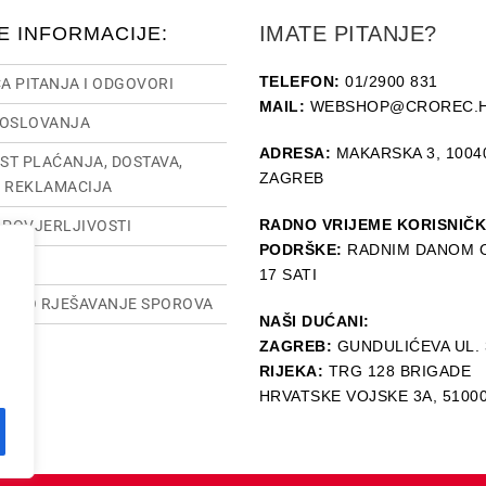
IMATE PITANJE?
E INFORMACIJE:
TELEFON:
01/2900 831
A PITANJA I ODGOVORI
MAIL:
WEBSHOP@CROREC.
POSLOVANJA
ADRESA:
MAKARSKA 3, 1004
ST PLAĆANJA, DOSTAVA,
ZAGREB
I REKLAMACIJA
RADNO VRIJEME KORISNIČ
O POVJERLJIVOSTI
PODRŠKE:
RADNIM DANOM O
SUM
17 SATI
TSKO RJEŠAVANJE SPOROVA
NAŠI DUĆANI:
ZAGREB:
GUNDULIĆEVA UL. 
RIJEKA:
TRG 128 BRIGADE
HRVATSKE VOJSKE 3A, 5100