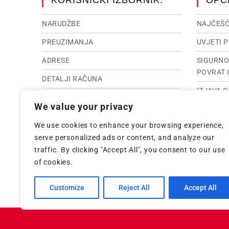
KORISNIČKI IZBORNIK:
OPĆ
NARUDŽBE
NAJČEŠĆ
PREUZIMANJA
UVJETI 
ADRESE
SIGURNO
POVRAT 
DETALJI RAČUNA
IZJAVA 
RASKID UGOVORA
We value your privacy
IMPRES
IZGUBLJENA LOZINKA
We use cookies to enhance your browsing experience,
INTERNE
serve personalized ads or content, and analyze our
traffic. By clicking "Accept All", you consent to our use
of cookies.
Customize
Reject All
Accept All