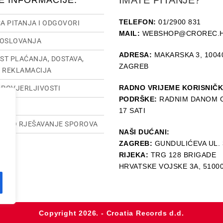
IMATE PITANJE?
E INFORMACIJE:
TELEFON:
01/2900 831
A PITANJA I ODGOVORI
MAIL:
WEBSHOP@CROREC.
POSLOVANJA
ADRESA:
MAKARSKA 3, 1004
ST PLAĆANJA, DOSTAVA,
ZAGREB
I REKLAMACIJA
RADNO VRIJEME KORISNIČ
O POVJERLJIVOSTI
PODRŠKE:
RADNIM DANOM O
SUM
17 SATI
TSKO RJEŠAVANJE SPOROVA
NAŠI DUĆANI:
ZAGREB:
GUNDULIĆEVA UL. 
RIJEKA:
TRG 128 BRIGADE
HRVATSKE VOJSKE 3A, 5100
Copyright 2026. - Croatia Records d.d.