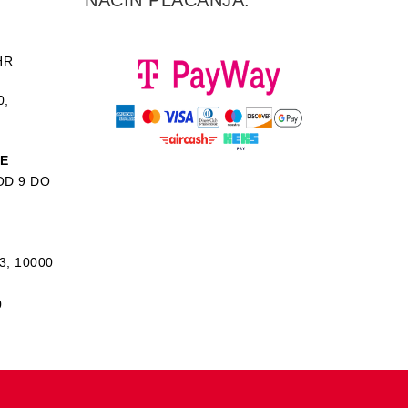
NAČIN PLAĆANJA:
HR
0,
KE
D 9 DO
3, 10000
0