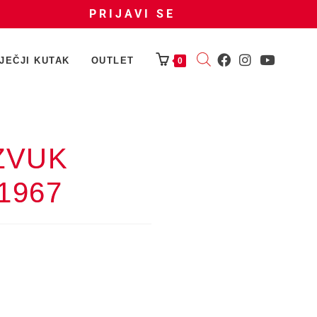
PRIJAVI SE
JEČJI KUTAK
OUTLET
0
 ZVUK
1967