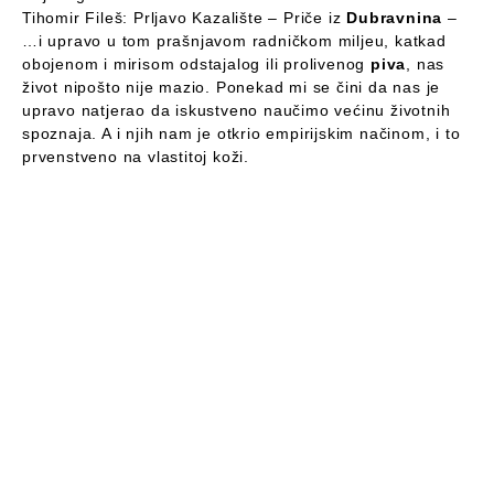
Tihomir Fileš: Prljavo Kazalište – Priče iz
Dubravnina
–
…i upravo u tom prašnjavom radničkom miljeu, katkad
obojenom i mirisom odstajalog ili prolivenog
piva
, nas
život nipošto nije mazio. Ponekad mi se čini da nas je
upravo natjerao da iskustveno naučimo većinu životnih
spoznaja. A i njih nam je otkrio empirijskim načinom, i to
prvenstveno na vlastitoj koži.