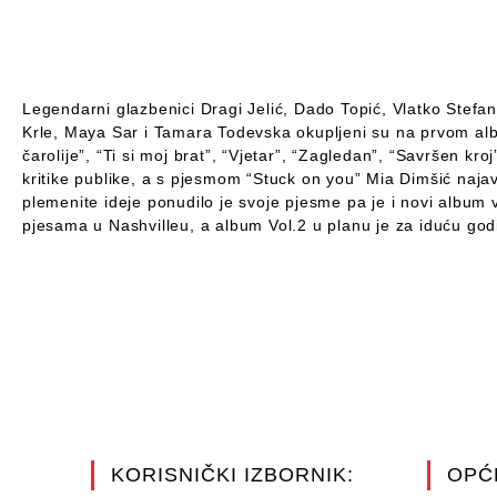
Legendarni glazbenici Dragi Jelić, Dado Topić, Vlatko Stef
Krle, Maya Sar i Tamara Todevska okupljeni su na prvom albu
čarolije”, “Ti si moj brat”, “Vjetar”, “Zagledan”, “Savršen kr
kritike publike, a s pjesmom “Stuck on you” Mia Dimšić najav
plemenite ideje ponudilo je svoje pjesme pa je i novi album
pjesama u Nashvilleu, a album Vol.2 u planu je za iduću god
KORISNIČKI IZBORNIK:
OPĆ