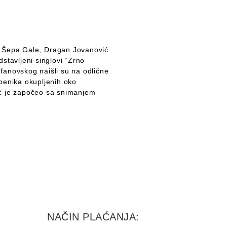
an Šepa Gale, Dragan Jovanović
stavljeni singlovi “Zrno
tefanovskog naišli su na odlične
zbenika okupljenih oko
već je započeo sa snimanjem
NAČIN PLAĆANJA: