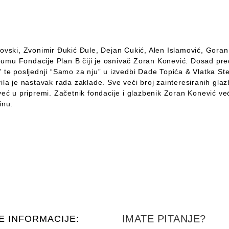
anovski, Zvonimir Đukić Đule, Dejan Cukić, Alen Islamović, Gor
mu Fondacije Plan B čiji je osnivač Zoran Konević. Dosad pred
oj” te posljednji “Samo za nju” u izvedbi Dade Topića & Vlatka S
ila je nastavak rada zaklade. Sve veći broj zainteresiranih gla
 već u pripremi. Začetnik fondacije i glazbenik Zoran Konević 
inu.
IMATE PITANJE?
E INFORMACIJE: