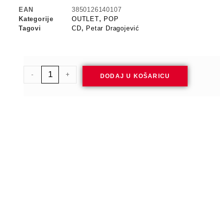
EAN
3850126140107
Kategorije
OUTLET
,
POP
Tagovi
CD
,
Petar Dragojević
-
+
DODAJ U KOŠARICU