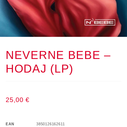
NEVERNE BEBE –
HODAJ (LP)
25,00
€
EAN
3850126162611