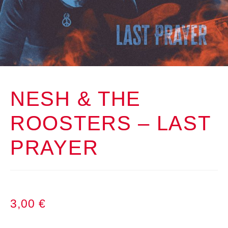
NESH & THE
ROOSTERS – LAST
PRAYER
3,00
€