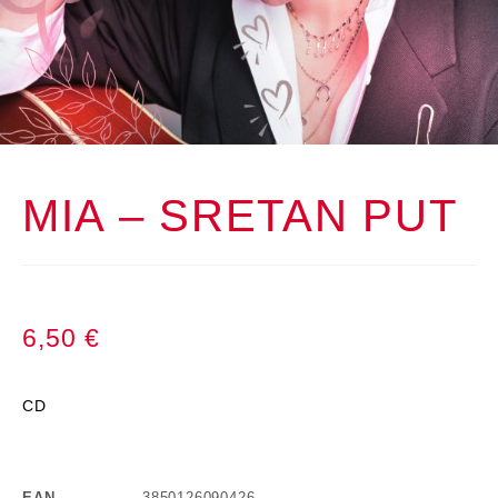
MIA – SRETAN PUT
6,50
€
CD
EAN
3850126090426