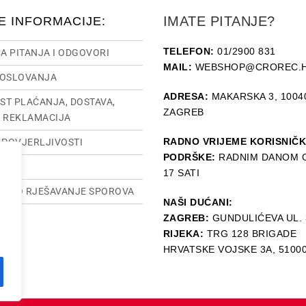
IMATE PITANJE?
E INFORMACIJE:
TELEFON:
01/2900 831
A PITANJA I ODGOVORI
MAIL:
WEBSHOP@CROREC.
POSLOVANJA
ADRESA:
MAKARSKA 3, 1004
ST PLAĆANJA, DOSTAVA,
ZAGREB
I REKLAMACIJA
RADNO VRIJEME KORISNIČ
O POVJERLJIVOSTI
PODRŠKE:
RADNIM DANOM O
SUM
17 SATI
TSKO RJEŠAVANJE SPOROVA
NAŠI DUĆANI:
ZAGREB:
GUNDULIĆEVA UL. 
RIJEKA:
TRG 128 BRIGADE
HRVATSKE VOJSKE 3A, 5100