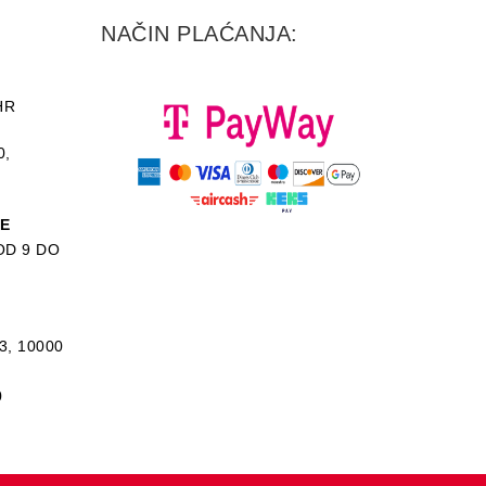
NAČIN PLAĆANJA:
HR
0,
KE
D 9 DO
3, 10000
0