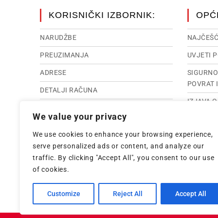
KORISNIČKI IZBORNIK:
OPĆ
NARUDŽBE
NAJČEŠĆ
PREUZIMANJA
UVJETI 
ADRESE
SIGURNO
POVRAT 
DETALJI RAČUNA
IZJAVA 
RASKID UGOVORA
We value your privacy
IMPRES
IZGUBLJENA LOZINKA
We use cookies to enhance your browsing experience,
INTERNE
serve personalized ads or content, and analyze our
traffic. By clicking "Accept All", you consent to our use
of cookies.
Customize
Reject All
Accept All