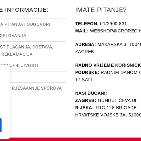
IMATE PITANJE?
E INFORMACIJE:
TELEFON:
01/2900 831
A PITANJA I ODGOVORI
MAIL:
WEBSHOP@CROREC.
POSLOVANJA
ADRESA:
MAKARSKA 3, 1004
ST PLAĆANJA, DOSTAVA,
ZAGREB
I REKLAMACIJA
RADNO VRIJEME KORISNIČ
O POVJERLJIVOSTI
PODRŠKE:
RADNIM DANOM O
SUM
17 SATI
TSKO RJEŠAVANJE SPOROVA
NAŠI DUĆANI:
ZAGREB:
GUNDULIĆEVA UL. 
RIJEKA:
TRG 128 BRIGADE
HRVATSKE VOJSKE 3A, 5100