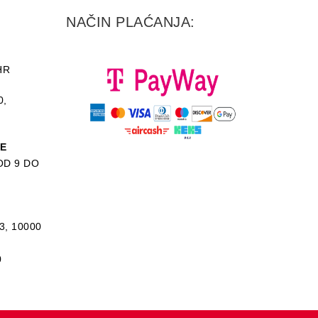
NAČIN PLAĆANJA:
HR
0,
KE
D 9 DO
3, 10000
0