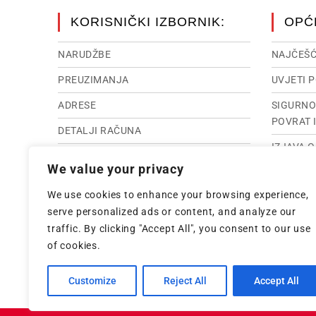
KORISNIČKI IZBORNIK:
OPĆ
NARUDŽBE
NAJČEŠĆ
PREUZIMANJA
UVJETI 
ADRESE
SIGURNO
POVRAT 
DETALJI RAČUNA
IZJAVA 
RASKID UGOVORA
We value your privacy
IMPRES
IZGUBLJENA LOZINKA
We use cookies to enhance your browsing experience,
INTERNE
serve personalized ads or content, and analyze our
traffic. By clicking "Accept All", you consent to our use
of cookies.
Customize
Reject All
Accept All