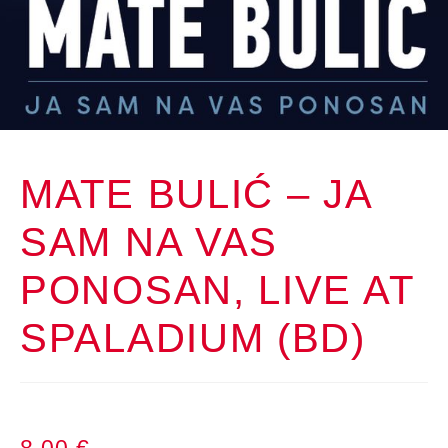
MATE BULIĆ – JA
SAM NA VAS
PONOSAN, LIVE AT
SPALADIUM (BD)