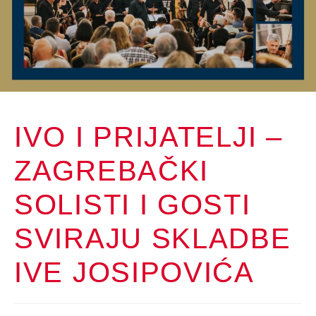
IVO I PRIJATELJI –
ZAGREBAČKI
SOLISTI I GOSTI
SVIRAJU SKLADBE
IVE JOSIPOVIĆA