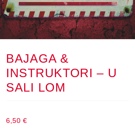
BAJAGA &
INSTRUKTORI – U
SALI LOM
6,50
€