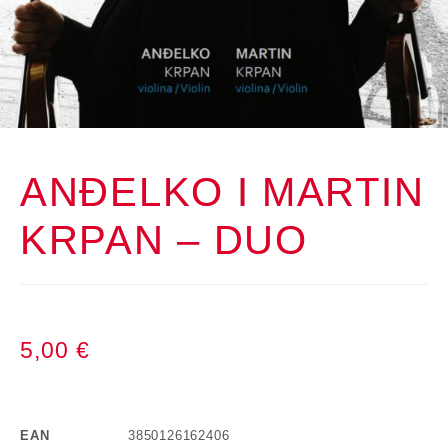
ANĐELKO I MARTIN
KRPAN – DUO
5,00
€
EAN
3850126162406