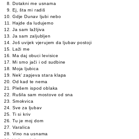
Dotakni me usnama
Ej, šta mi radiš
Gdje Dunav ljubi nebo
Hajde da ludujemo
Ja sam lažljiva
Ja sam zaljubljen
Još uvijek vjerujem da ljubav postoji
Laži me
Ma daj obuci levisice
Mi smo jači i od sudbine
Moja ljubica
Nek’ zapjeva stara klapa
Od kad te nema
Plešem ispod oblaka
Rušila sam mostove od sna
Smokvica
Sve za ljubav
Ti si kriv
Tu je moj dom
Varalica
Vino na usnama