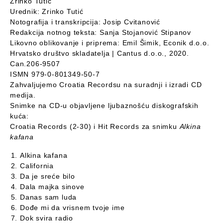
Zrinko Tutić
Urednik: Zrinko Tutić
Notografija i transkripcija: Josip Cvitanović
Redakcija notnog teksta: Sanja Stojanović Stipanov
Likovno oblikovanje i priprema: Emil Šimik, Econik d.o.o.
Hrvatsko društvo skladatelja | Cantus d.o.o., 2020.
Can.206-9507
ISMN 979-0-801349-50-7
Zahvaljujemo Croatia Recordsu na suradnji i izradi CD
medija.
Snimke na CD-u objavljene ljubaznošću diskografskih
kuća:
Croatia Records (2-30) i Hit Records za snimku
Alkina
kafana
Alkina kafana
California
Da je sreće bilo
Dala majka sinove
Danas sam luda
Dođe mi da vrisnem tvoje ime
Dok svira radio