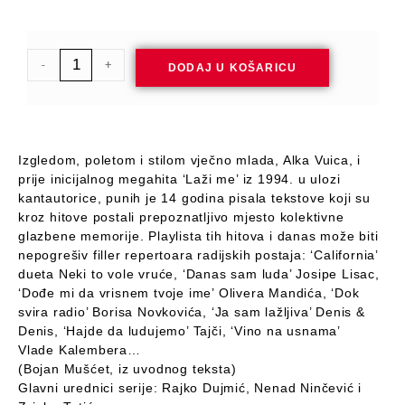
-
+
DODAJ U KOŠARICU
Izgledom, poletom i stilom vječno mlada, Alka Vuica, i
prije inicijalnog megahita ‘Laži me’ iz 1994. u ulozi
kantautorice, punih je 14 godina pisala tekstove koji su
kroz hitove postali prepoznatljivo mjesto kolektivne
glazbene memorije. Playlista tih hitova i danas može biti
nepogrešiv filler repertoara radijskih postaja: ‘California’
dueta Neki to vole vruće, ‘Danas sam luda’ Josipe Lisac,
‘Dođe mi da vrisnem tvoje ime’ Olivera Mandića, ‘Dok
svira radio’ Borisa Novkovića, ‘Ja sam lažljiva’ Denis &
Denis, ‘Hajde da ludujemo’ Tajči, ‘Vino na usnama’
Vlade Kalembera…
(Bojan Mušćet, iz uvodnog teksta)
Glavni urednici serije: Rajko Dujmić, Nenad Ninčević i