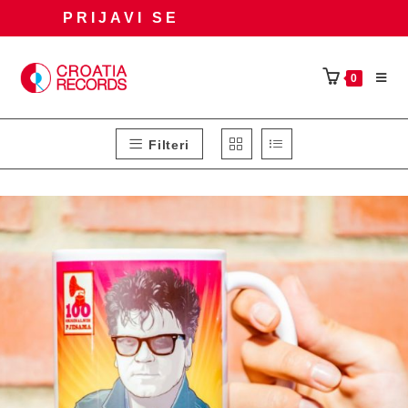
Preskoči
PRIJAVI SE
na
sadržaj
0
Filteri