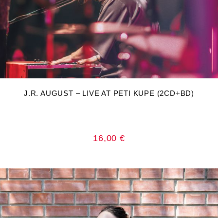
DODAJ U KOŠARICU
J.R. AUGUST – LIVE AT PETI KUPE (2CD+BD)
16,00
€