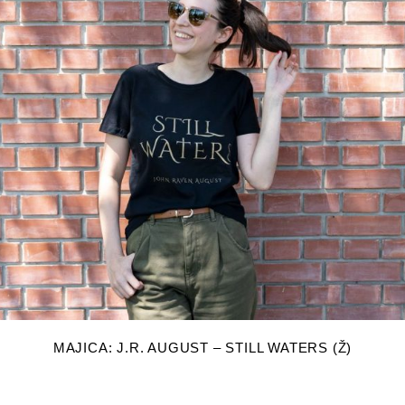
Ovaj
ODABERI OPCIJE
proizvod
MAJICA: J.R. AUGUST – STILL WATERS (Ž)
ima
više
varijanti.
Opcije
se