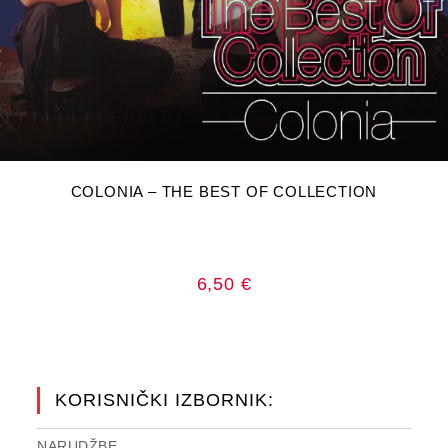
DODAJ U KOŠARICU
COLONIA – THE BEST OF COLLECTION
6,50
€
KORISNIČKI IZBORNIK:
NARUDŽBE