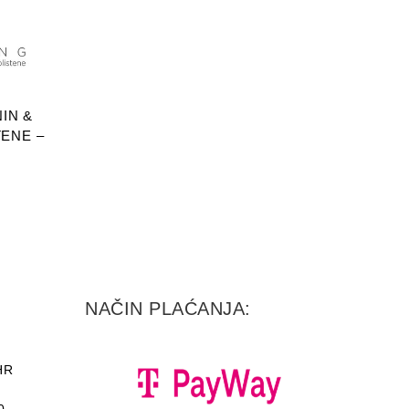
RICU
IN &
ENE –
NAČIN PLAĆANJA:
HR