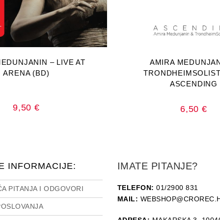
AJ U KOŠARICU
DODAJ U KOŠA
EDUNJANIN – LIVE AT
AMIRA MEDUNJAN
ARENA (BD)
TRONDHEIMSOLIST
ASCENDING
9,50
€
6,50
€
IMATE PITANJE?
E INFORMACIJE:
TELEFON:
01/2900 831
A PITANJA I ODGOVORI
MAIL:
WEBSHOP@CROREC.
POSLOVANJA