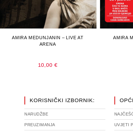
DODAJ U KOŠARICU
DOD
AMIRA MEDUNJANIN – LIVE AT
AMIRA M
ARENA
10,00
€
KORISNIČKI IZBORNIK:
OPĆ
NARUDŽBE
NAJČEŠĆ
PREUZIMANJA
UVJETI 