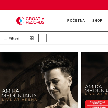
Preskoči
na
sadržaj
POČETNA
SHOP
Filteri