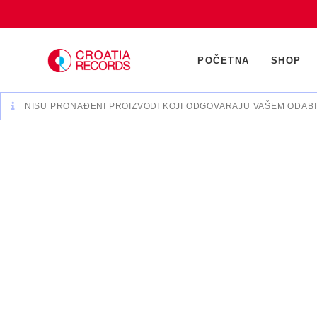
Preskoči
na
sadržaj
POČETNA
SHOP
NISU PRONAĐENI PROIZVODI KOJI ODGOVARAJU VAŠEM ODABI