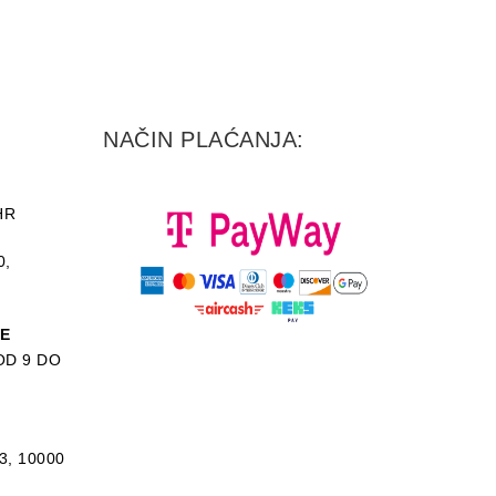
NAČIN PLAĆANJA:
HR
0,
KE
D 9 DO
3, 10000