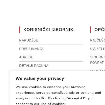
KORISNIČKI IZBORNIK:
OPĆ
NARUDŽBE
NAJČEŠĆ
PREUZIMANJA
UVJETI 
ADRESE
SIGURNO
POVRAT 
DETALJI RAČUNA
IZJAVA 
RASKID UGOVORA
We value your privacy
IMPRES
IZGUBLJENA LOZINKA
We use cookies to enhance your browsing
INTERN
experience, serve personalized ads or content, and
SPOROV
analyze our traffic. By clicking "Accept All", you
consent to our use of cookies.