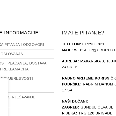
IMATE PITANJE?
E INFORMACIJE:
TELEFON:
01/2900 831
A PITANJA I ODGOVORI
MAIL:
WEBSHOP@CROREC.
POSLOVANJA
ADRESA:
MAKARSKA 3, 1004
ST PLAĆANJA, DOSTAVA,
ZAGREB
I REKLAMACIJA
RADNO VRIJEME KORISNIČ
O POVJERLJIVOSTI
PODRŠKE:
RADNIM DANOM O
SUM
17 SATI
ETSKO RJEŠAVANJE
NAŠI DUĆANI:
A
ZAGREB:
GUNDULIĆEVA UL. 
RIJEKA:
TRG 128 BRIGADE