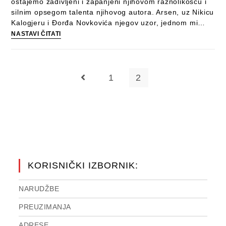
ostajemo zadivljeni i zapanjeni njihovom raznolikošću i
silnim opsegom talenta njihovog autora. Arsen, uz Nikicu
Kalogjeru i Đorđa Novkovića njegov uzor, jednom mi…
ZRINKO
NASTAVI ČITATI
TUTIĆ
–
ZABAVNE
MELODIJE
1
2
Idi na prijašnju stranicu
(KNJIGA)
KORISNIČKI IZBORNIK:
NARUDŽBE
PREUZIMANJA
ADRESE