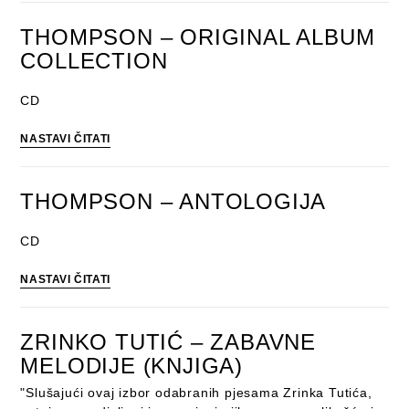
POLJUD
LIVE
THOMPSON – ORIGINAL ALBUM
DVD
COLLECTION
CD
THOMPSON
NASTAVI ČITATI
–
ORIGINAL
ALBUM
THOMPSON – ANTOLOGIJA
COLLECTION
CD
THOMPSON
NASTAVI ČITATI
–
ANTOLOGIJA
ZRINKO TUTIĆ – ZABAVNE
MELODIJE (KNJIGA)
"Slušajući ovaj izbor odabranih pjesama Zrinka Tutića,