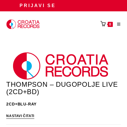
Preskoči
PRIJAVI SE
na
sadržaj
0
THOMPSON – DUGOPOLJE LIVE
(2CD+BD)
2CD+BLU-RAY
THOMPSON
NASTAVI ČITATI
–