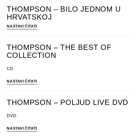
DUGOPOLJE
LIVE
THOMPSON – BILO JEDNOM U
(2CD+BD)
HRVATSKOJ
THOMPSON
NASTAVI ČITATI
–
BILO
JEDNOM
THOMPSON – THE BEST OF
U
COLLECTION
HRVATSKOJ
CD
THOMPSON
NASTAVI ČITATI
–
THE
BEST
THOMPSON – POLJUD LIVE DVD
OF
COLLECTION
DVD
THOMPSON
NASTAVI ČITATI
–